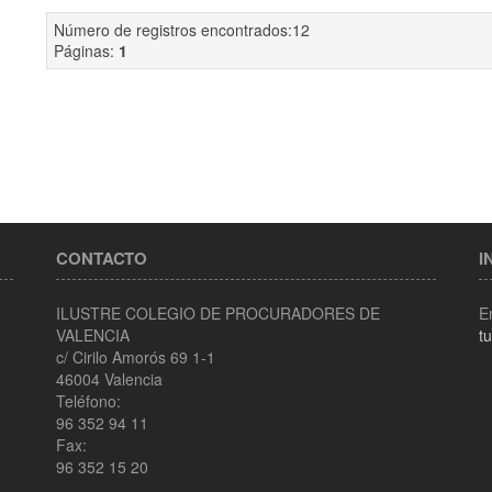
Número de registros encontrados:12
Páginas:
1
CONTACTO
I
ILUSTRE COLEGIO DE PROCURADORES DE
E
VALENCIA
t
c/ Cirilo Amorós 69 1-1
46004 Valencia
Teléfono:
96 352 94 11
Fax:
96 352 15 20