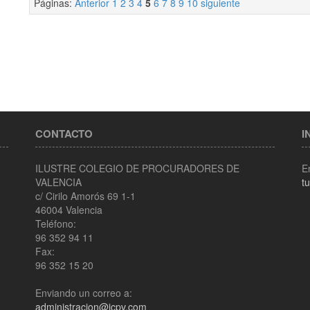
Páginas:
Anterior
1
2
3
4
5
6
7
8
9
10
siguiente
CONTACTO
I
ILUSTRE COLEGIO DE PROCURADORES DE
E
VALENCIA
t
c/ Cirilo Amorós 69 1-1
46004 Valencia
Teléfono:
96 352 94 11
Fax:
96 352 15 20
Enviando un correo a:
administracion@icpv.com