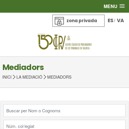
MENU
ES
VA
zona privada
/
Mediadors
INICI
LA MEDIACIÓ
MEDIADORS
Buscar per Nom o Cognoms
Núm. col·legiat