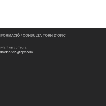
NFORMACIÓ / CONSULTA TORN D'OFIC
nviant un correu a:
urnodeoficio@icpv.com