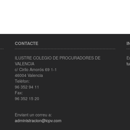
CONTACTE
I
ILUSTRE COLEGIO DE PROCURADORES DE
E
VALENCIA
t
c/ Cirilo Amorós 69 1-1
46004 Valencia
Telèfon:
96 352 94 11
Fax:
96 352 15 20
Enviant un correu a:
administracion@icpv.com